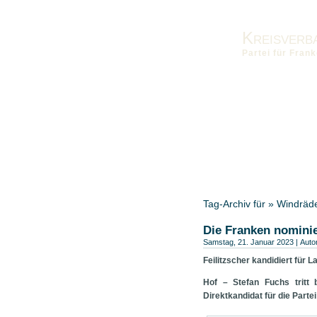
Kreisverb
Partei für Fra
Vorstand
Kontakt
Die Fra
Landesverband
Bezirksver
Tag-Archiv für » Windräd
Die Franken nomini
Samstag, 21. Januar 2023 | Auto
Feilitzscher kandidiert für 
Hof – Stefan Fuchs tritt
Direktkandidat für die Partei