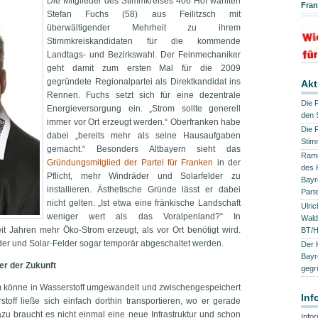
Die Mitglieder des Stimmkreises 406 Hof wählten
Fra
Stefan Fuchs (58) aus Feilitzsch mit
überwältigender Mehrheit zu ihrem
Stimmkreiskandidaten für die kommende
Landtags- und Bezirkswahl. Der Feinmechaniker
geht damit zum ersten Mal für die 2009
gegründete Regionalpartei als Direktkandidat ins
Akt
Rennen. Fuchs setzt sich für eine dezentrale
Die 
Energieversorgung ein. „Strom sollte generell
den 
immer vor Ort erzeugt werden.“ Oberfranken habe
Die 
dabei „bereits mehr als seine Hausaufgaben
Stim
gemacht.“ Besonders Altbayern sieht das
Ramo
Gründungsmitglied der Partei für Franken
in der
des 
Pflicht, mehr Windräder und Solarfelder zu
Bayr
installieren. Ästhetische Gründe lässt er dabei
Part
nicht gelten. „Ist etwa eine fränkische Landschaft
Ulri
weniger wert als das Voralpenland?“ In
Wald
t Jahren mehr Öko-Strom erzeugt, als vor Ort benötigt wird.
BT/
er und Solar-Felder sogar temporär abgeschaltet werden.
Der 
Bayr
er der Zukunft
gegr
m könne in Wasserstoff umgewandelt und zwischengespeichert
Inf
stoff ließe sich einfach dorthin transportieren, wo er gerade
zu braucht es nicht einmal eine neue Infrastruktur und schon
Info