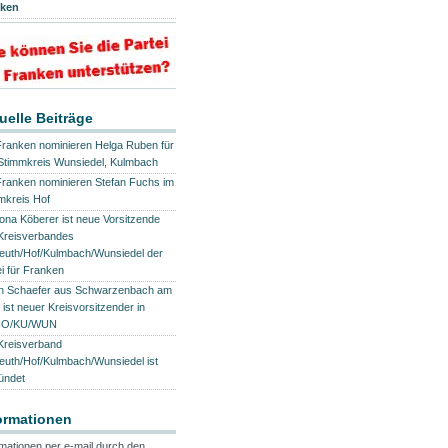
nken
uelle Beiträge
Franken nominieren Helga Ruben für
Stimmkreis Wunsiedel, Kulmbach
Franken nominieren Stefan Fuchs im
mkreis Hof
na Köberer ist neue Vorsitzende
Kreisverbandes
euth/Hof/Kulmbach/Wunsiedel der
ei für Franken
ch Schaefer aus Schwarzenbach am
 ist neuer Kreisvorsitzender in
HO/KU/WUN
Kreisverband
euth/Hof/Kulmbach/Wunsiedel ist
ündet
ormationen
rmationen per e-mail durch den