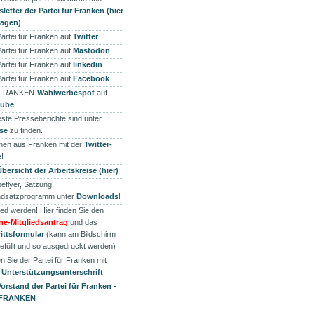
letter der Partei für Franken (hier
ragen)
Partei für Franken auf
Twitter
Partei für Franken auf
Mastodon
Partei für Franken auf
linkedin
Partei für Franken auf
Facebook
 FRANKEN-
Wahlwerbespot
auf
tube
!
ste Presseberichte sind unter
se
zu finden.
en aus Franken mit der
Twitter-
e
!
Übersicht der Arbeitskreise (hier)
eflyer, Satzung,
dsatzprogramm unter
Downloads
!
ied werden! Hier finden Sie den
ne-Mitgliedsantrag
und das
rittsformular
(kann am Bildschirm
efüllt und so ausgedruckt werden)
n Sie der Partei für Franken mit
r
Unterstützungsunterschrift
Vorstand der Partei für Franken -
 FRANKEN