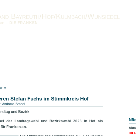
and Bayreuth/Hof/Kulmbach/Wunsiedel
nken – DIE FRANKEN
nken vor Ort
Impressum
Datenschutzerklärung
Downloads
band-OFR
er «
eren Stefan Fuchs im Stimmkreis Hof
r:
Andreas Brandl
Landtag und Bezirk
Näc
 bei der Landtagswahl und Bezirkswahl 2023 in Hof als
 für Franken an.
Aktu
HIE