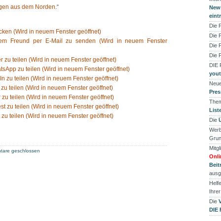
ngen aus dem Norden
.“
News
eint
Die 
ken (Wird in neuem Fenster geöffnet)
Die 
nem Freund per E-Mail zu senden (Wird in neuem Fenster
Die 
Die 
er zu teilen (Wird in neuem Fenster geöffnet)
DIE
tsApp zu teilen (Wird in neuem Fenster geöffnet)
you
In zu teilen (Wird in neuem Fenster geöffnet)
Neue
 zu teilen (Wird in neuem Fenster geöffnet)
Pres
 zu teilen (Wird in neuem Fenster geöffnet)
Them
est zu teilen (Wird in neuem Fenster geöffnet)
List
 zu teilen (Wird in neuem Fenster geöffnet)
Die
Werb
Grun
Mitgl
are geschlossen
Onli
Beit
ausg
Helfe
Ihre
Die
DIE